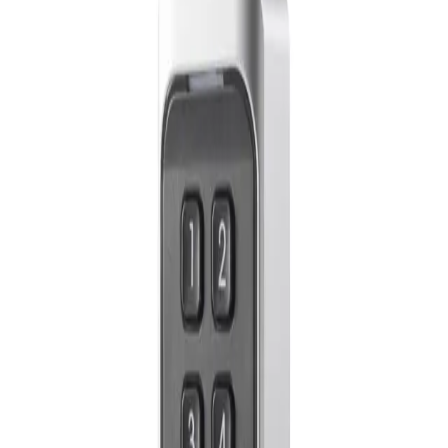
Stok Sorunuz
1
Sepete Ekle
Ücretsiz Kargo
500₺ üzeri
30 Gün İade
Koşulsuz iade
2 Yıl Garanti
Resmi garanti
Açıklama
Özellikler
Dosyalar