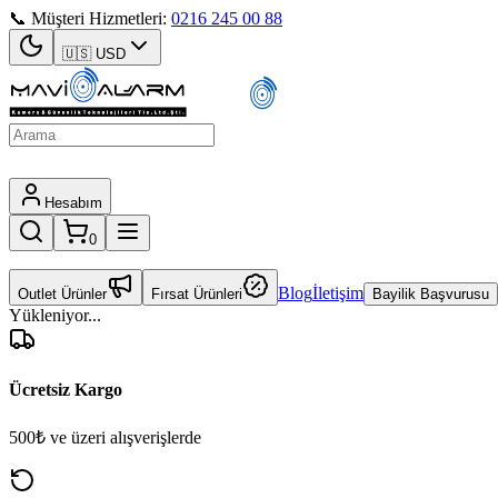
📞 Müşteri Hizmetleri:
0216 245 00 88
🇺🇸
USD
Hesabım
0
Blog
İletişim
Outlet Ürünler
Fırsat Ürünleri
Bayilik Başvurusu
Yükleniyor...
Ücretsiz Kargo
500₺ ve üzeri alışverişlerde