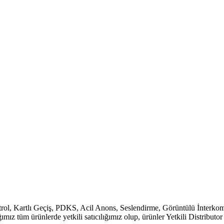
l, Kartlı Geçiş, PDKS, Acil Anons, Seslendirme, Görüntülü İnterkom, 
ız tüm ürünlerde yetkili satıcılığımız olup, ürünler Yetkili Distributor g