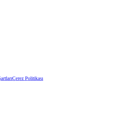
artları
Çerez Politikası