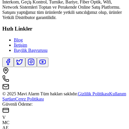
İnterkom, Geçiş Kontrol, Turnike, Bariye, Fiber Optik, Wifi,
Network Sistemleri Toptan ve Perakende Online Satış Platformu.
Satışını yaptığımız tüm ürünlerde yetkili satıcılığımız olup, ürünler
Yetkili Distributor garantilidir.
Hızlı Linkler
Blog
İletişim
Bayilik Başvurusu
© 2025 Mavi Alarm Tüm hakları saklıdır.
Gizlilik Politikası
Kullanım
Şartları
Çerez Politikası
Güvenli Ödeme:
V
MC
AE