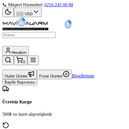
📞 Müşteri Hizmetleri:
0216 245 00 88
🇺🇸
USD
Hesabım
0
Blog
İletişim
Outlet Ürünler
Fırsat Ürünleri
Bayilik Başvurusu
Ücretsiz Kargo
500₺ ve üzeri alışverişlerde