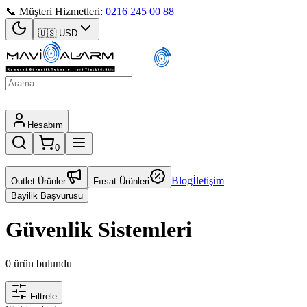
📞 Müşteri Hizmetleri:
0216 245 00 88
🇺🇸
USD
Hesabım
0
Blog
İletişim
Outlet Ürünler
Fırsat Ürünleri
Bayilik Başvurusu
Güvenlik Sistemleri
0 ürün bulundu
Filtrele